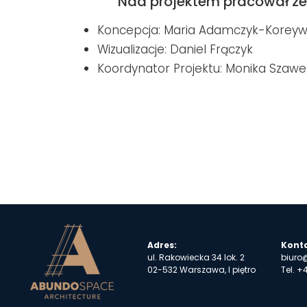
Nad projektem pracował zes
Koncepcja: Maria Adamczyk-Koreywo
Wizualizacje: Daniel Frączyk
Koordynator Projektu: Monika Szaw
Adres:
Konta
ul. Rakowiecka 34 lok. 2
biuro
02-532 Warszawa, I piętro
Tel.
+