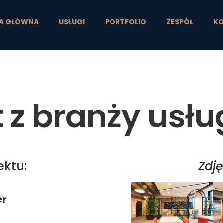
A GŁÓWNA
USŁUGI
PORTFOLIO
ZESPÓŁ
K
t z branży usł
ektu:
Zdję
er