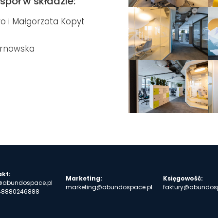
pół w składzie:
 i Małgorzata Kopyt
ernowska
kt:
Marketing:
Księgowość:
@abundospace.pl
marketing@abundospace.pl
faktury@abundos
48880246888