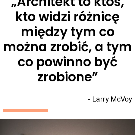
„Architekt to ktoś,
kto widzi różnicę
między tym co
można zrobić, a tym
co powinno być
zrobione”
- Larry McVoy